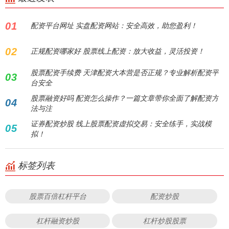
01
配资平台网址 实盘配资网站：安全高效，助您盈利！
02
正规配资哪家好 股票线上配资：放大收益，灵活投资！
股票配资手续费 天津配资大本营是否正规？专业解析配资平
03
台安全
股票融资好吗 配资怎么操作？一篇文章带你全面了解配资方
04
法与注
证券配资炒股 线上股票配资虚拟交易：安全练手，实战模
05
拟！
标签列表
股票百倍杠杆平台
配资炒股
杠杆融资炒股
杠杆炒股股票