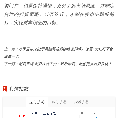
资门户，仍需保持谨慎，充分了解市场风险，并制定
合理的投资策略。只有这样，才能在股市中稳健前
行，实现财富增值的目标。
本季度以来处于风险释放后的修复期账户使用5大杠杆平台
上一篇：
股票一览
配资查询 配资在线平台：轻松融资，助您把握投资良机！
下一篇：
行情指数
上证走势
深证走势
创业走势