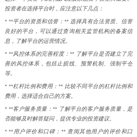
投资者在选择平台时，应注意以下几点：
* **平台的资质和信誉：** 选择具有合法资质、信誉
良好的平台，可以通过查询相关监管机构的备案信
息，了解平台的运营情况。
* **风控体系的完善程度：** 了解平台是否建立了完
善的风控体系，包括止损线、预警机制、强制平仓
等。
* **杠杆比例和费用：** 比较不同平台的杠杆比例和
费用，选择适合自己的方案。
* **客户服务质量：** 了解平台的客户服务质量，是
否能够及时解答疑问，提供专业的投资建议。
* **用户评价和口碑：** 查阅其他用户的评价和口