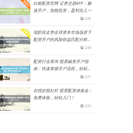
白银配资官网 证券交易APP：极
速开户，智能投资，盈利先人一
239
现阶段走势全球资本市场场景下
配资开户的风险收益匹配分析逻
辑推
238
配资行业查询 股票融资开户指
南：快速掌握开户流程，轻松开
启融
237
在线炒股杠杆 股票配资体验金：
免费体验，轻松入门！
233