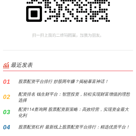
最近发表
01
股票配资平台排行 炒股两年赚？揭秘暴富神话！
配资排名 钱生财平台：智慧投资，轻松实现财富增值的理想
02
选择
配资114查询网 股票配资新策略：高效经营，实现资金最大
03
化利
04
股票配资杠杆 最新线上股票配资平台排行：精选优质平台！