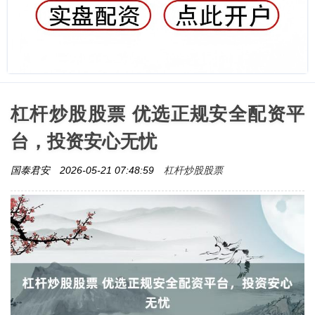
杠杆炒股股票 优选正规安全配资平
台，投资安心无忧
杠杆炒股股票
国泰君安
2026-05-21 07:48:59