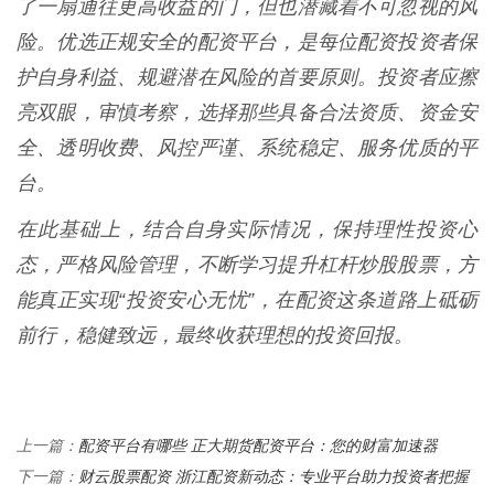
了一扇通往更高收益的门，但也潜藏着不可忽视的风
险。优选正规安全的配资平台，是每位配资投资者保
护自身利益、规避潜在风险的首要原则。投资者应擦
亮双眼，审慎考察，选择那些具备合法资质、资金安
全、透明收费、风控严谨、系统稳定、服务优质的平
台。
在此基础上，结合自身实际情况，保持理性投资心
态，严格风险管理，不断学习提升杠杆炒股股票，方
能真正实现“投资安心无忧”，在配资这条道路上砥砺
前行，稳健致远，最终收获理想的投资回报。
配资平台有哪些 正大期货配资平台：您的财富加速器
上一篇：
财云股票配资 浙江配资新动态：专业平台助力投资者把握
下一篇：