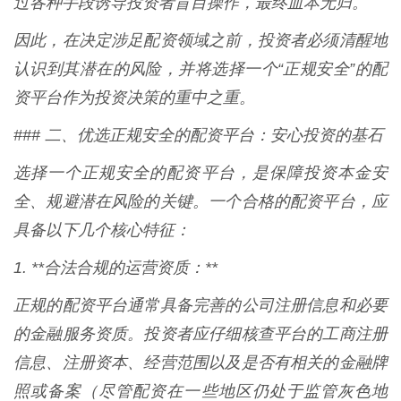
过各种手段诱导投资者盲目操作，最终血本无归。
因此，在决定涉足配资领域之前，投资者必须清醒地
认识到其潜在的风险，并将选择一个“正规安全”的配
资平台作为投资决策的重中之重。
### 二、优选正规安全的配资平台：安心投资的基石
选择一个正规安全的配资平台，是保障投资本金安
全、规避潜在风险的关键。一个合格的配资平台，应
具备以下几个核心特征：
1. **合法合规的运营资质：**
正规的配资平台通常具备完善的公司注册信息和必要
的金融服务资质。投资者应仔细核查平台的工商注册
信息、注册资本、经营范围以及是否有相关的金融牌
照或备案（尽管配资在一些地区仍处于监管灰色地