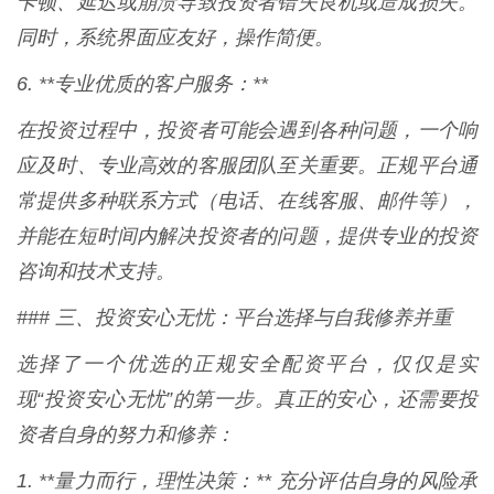
卡顿、延迟或崩溃导致投资者错失良机或造成损失。
同时，系统界面应友好，操作简便。
6. **专业优质的客户服务：**
在投资过程中，投资者可能会遇到各种问题，一个响
应及时、专业高效的客服团队至关重要。正规平台通
常提供多种联系方式（电话、在线客服、邮件等），
并能在短时间内解决投资者的问题，提供专业的投资
咨询和技术支持。
### 三、投资安心无忧：平台选择与自我修养并重
选择了一个优选的正规安全配资平台，仅仅是实
现“投资安心无忧”的第一步。真正的安心，还需要投
资者自身的努力和修养：
1. **量力而行，理性决策：** 充分评估自身的风险承