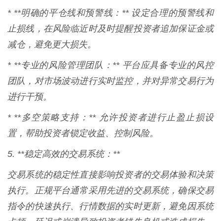
* **明确的平仓线和预警线：** 设定合理的预警线和
止损线，在风险临近时及时提醒投资者追加保证金或
减仓，避免更大损失。
* **专业的风险管理团队：** 平台应具备专业的风控
团队，对市场波动进行实时监控，并对异常交易行为
进行干预。
* **多空策略支持：** 允许投资者进行止盈止损设
置，帮助投资者锁定收益、控制风险。
5. **稳定高效的交易系统：**
交易系统的稳定性直接影响投资者的交易体验和决策
执行。正规平台通常采用先进的交易系统，确保交易
指令的快速执行、行情数据的实时更新，避免因系统