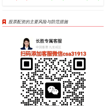
股票配资的主要风险与防范措施