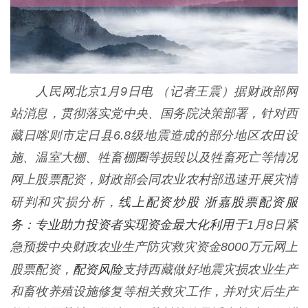
人民网北京1月9日电 （记者王震）据财政部网
站消息，贯彻落实党中央、国务院决策部署，针对西
藏日喀则市定日县6.8级地震造成的部分地区农田设
施、温室大棚、牲畜棚圈等损毁以及牲畜死亡等情况
网上股票配资，财政部会同农业农村部迅速开展灾情
线上配资炒股 浙嘉股票配资服
研判和灾损分析，
务：专业助力投资者实现资金最大化利用
于1月8日紧
急预拨中央财政农业生产防灾救灾资金8000万元网上
配资风险
股票配资，
支持西藏做好地震灾损农业生产
和畜牧养殖设施修复等相关救灾工作，并对灾后生产