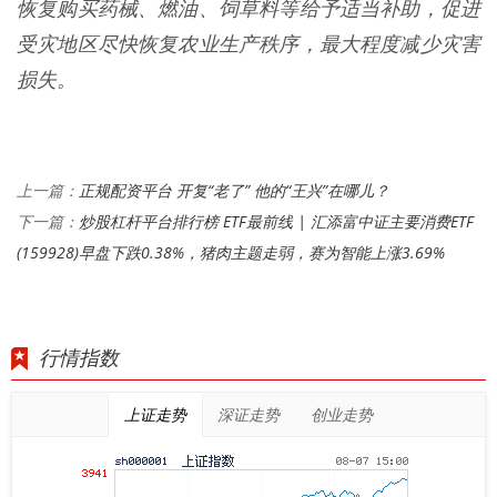
恢复购买药械、燃油、饲草料等给予适当补助，促进
受灾地区尽快恢复农业生产秩序，最大程度减少灾害
损失。
正规配资平台 开复“老了” 他的“王兴”在哪儿？
上一篇：
炒股杠杆平台排行榜 ETF最前线 | 汇添富中证主要消费ETF
下一篇：
(159928)早盘下跌0.38%，猪肉主题走弱，赛为智能上涨3.69%
行情指数
上证走势
深证走势
创业走势