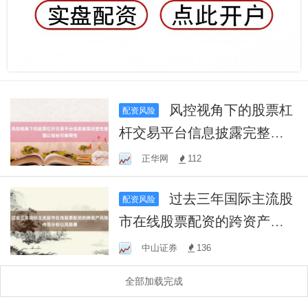
风控视角下的股票杠
配资风险
杆交易平台信息披露完整性
管理以指标可解释性
正华网
112
过去三年国际主流股
配资风险
市在线股票配资的跨资产风
险传导分析以风险暴
中山证券
136
全部加载完成