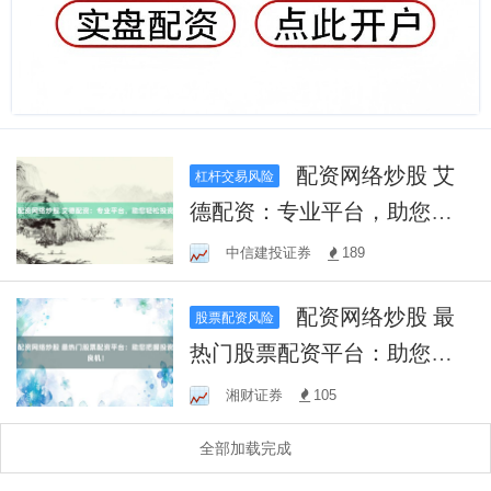
配资网络炒股 艾
杠杆交易风险
德配资：专业平台，助您轻
松投资
中信建投证券
189
配资网络炒股 最
股票配资风险
热门股票配资平台：助您把
握投资良机！
湘财证券
105
全部加载完成