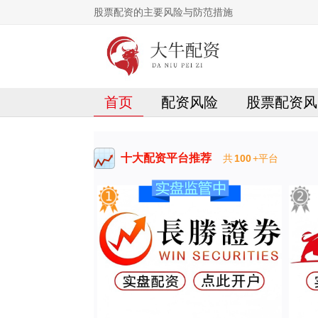
股票配资的主要风险与防范措施
首页
配资风险
股票配资风
十大配资平台推荐
共
100
+平台