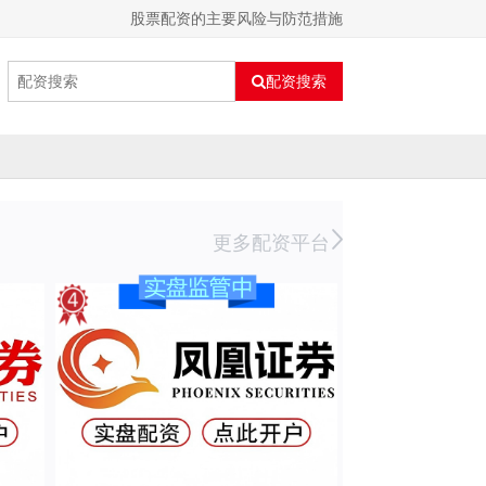
股票配资的主要风险与防范措施
配资搜索
更多配资平台