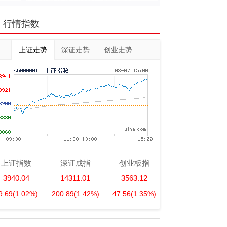
行情指数
上证走势
深证走势
创业走势
上证指数
深证成指
创业板指
3940.04
14311.01
3563.12
9.69
(1.02%)
200.89
(1.42%)
47.56
(1.35%)