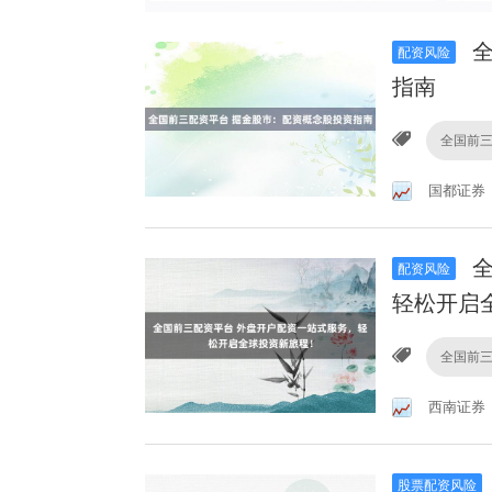
全
配资风险
指南
全国前
国都证券
全
配资风险
轻松开启
全国前
西南证券
股票配资风险