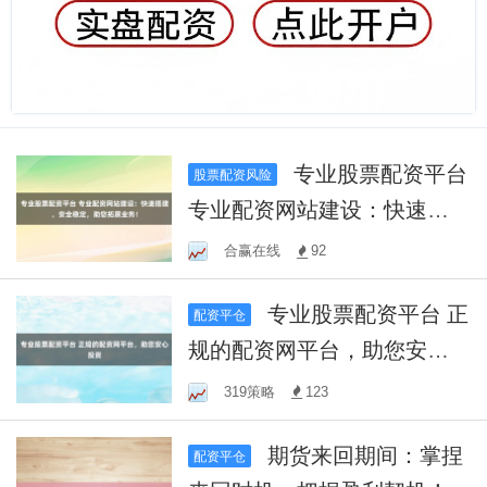
专业股票配资平台
股票配资风险
专业配资网站建设：快速搭
建，安全稳定，助您拓展业
合赢在线
92
务！
专业股票配资平台 正
配资平仓
规的配资网平台，助您安心
投资
319策略
123
期货来回期间：掌捏
配资平仓