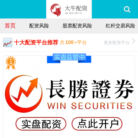
首页
配资风险
股票配资风险
杠杆交易风险
十大配资平台推荐
更多配资平台
共
100
+平台